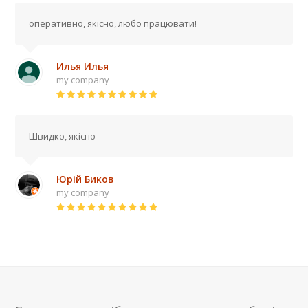
10
оперативно, якісно, любо працювати!
Илья Илья
my company
Rating
:
10
Швидко, якісно
Юрій Биков
my company
Rating
:
10