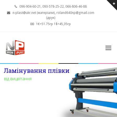
096-904-60-21, 093-578-25-22, 066-806-46-88
n-plast@ukr.net (матеріали), roland640np@gmail.com
(друк)
1€=51.75гр 1$=45,35гр
Ламінування плівки
від вицвітання