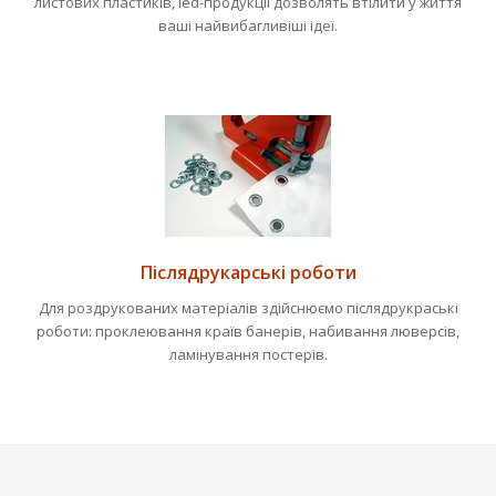
листових пластиків, led-продукції дозволять втілити у життя
ваші найвибагливіші ідеї.
Післядрукарські роботи
Для роздрукованих матеріалів здійснюємо післядрукраські
роботи: проклеювання країв банерів, набивання люверсів,
ламінування постерів.