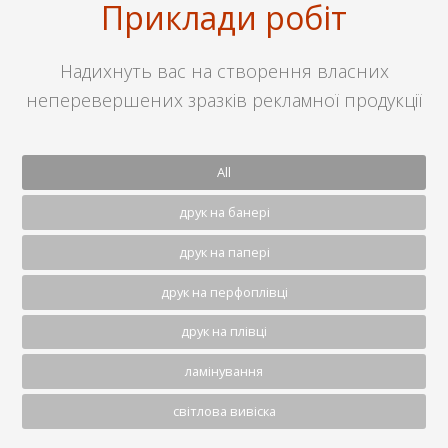
Приклади робіт
Надихнуть вас на створення власних
неперевершених зразків рекламної продукції
All
друк на банері
друк на папері
друк на перфоплівці
друк на плівці
ламінування
світлова вивіска